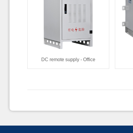
DC remote supply - Office
terminal（5KW~100KW）
R