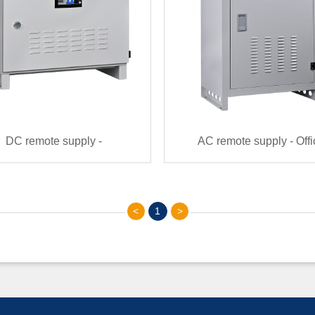
DC remote supply -
AC remote supply - Offi
emote（500W~30KW）
terminal（400VAC~800
<
1
>