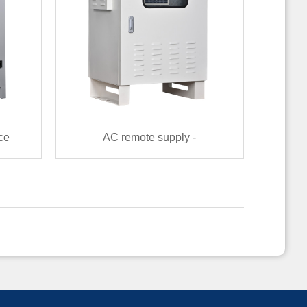
ce
AC remote supply -
VAC）
Remote（220VAC~380VAC）